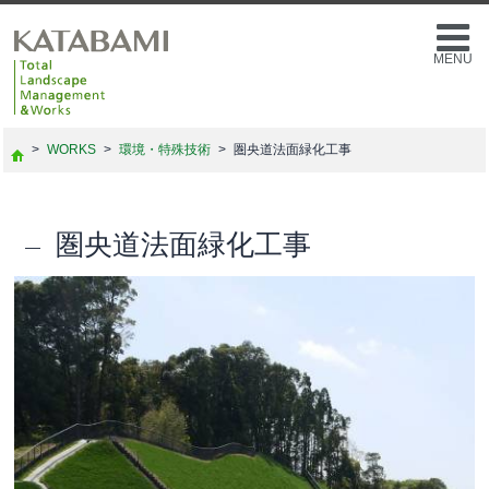
MENU
>
WORKS
>
環境・特殊技術
>
圏央道法面緑化工事
圏央道法面緑化工事