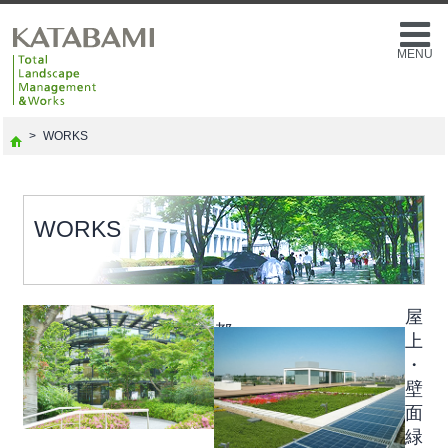
MENU
>
WORKS
WORKS
屋
都
上
市
・
緑
壁
化
面
緑