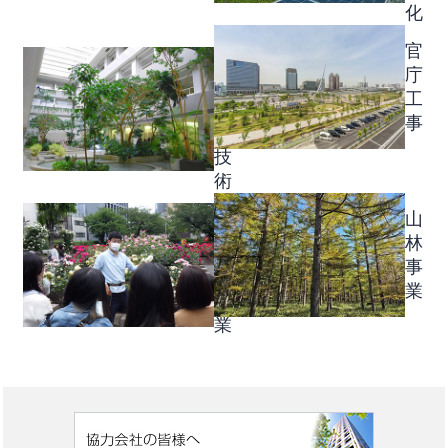
化
環
官
境
庁
・
工
特
事
殊
技
術
公
山
民
林
連
事
携
業
事
業