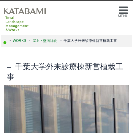
MENU
>
WORKS
>
屋上・壁面緑化
>
千葉大学外来診療棟新営植栽工事
千葉大学外来診療棟新営植栽工
事